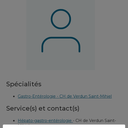
Spécialités
Gastro-Entérologie - CH de Verdun Saint-Mihiel
Service(s) et contact(s)
Hépato-gastro-entérologie
-
CH de Verdun Saint-
Mihiel