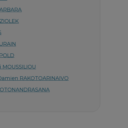
BARBARA
IZIOLEK
S
AURAIN
OPOLD
ai MOUSSILIOU
 Damien RAKOTOARINAIVO
AKOTONANDRASANA