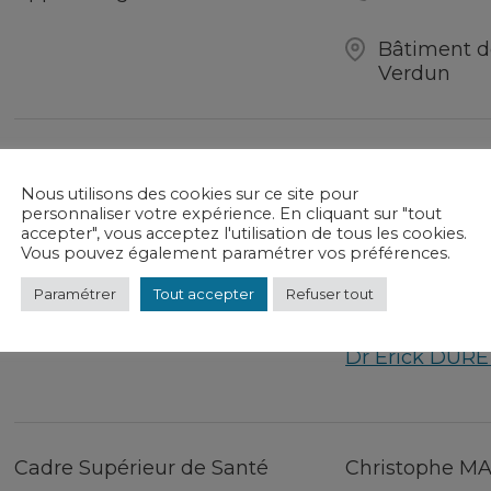
Bâtiment d
Verdun
Secrétariat des urgences
03 29 83 27
Nous utilisons des cookies sur ce site pour
personnaliser votre expérience. En cliquant sur "tout
Bâtiment d
accepter", vous acceptez l'utilisation de tous les cookies.
Verdun
Vous pouvez également paramétrer vos préférences.
Paramétrer
Tout accepter
Refuser tout
Chef de service
Dr Érick DURE
Cadre Supérieur de Santé
Christophe M