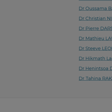
Dr Oussama 
Dr Christian N
Dr Pierre DAR
Dr Mathieu L
Dr Steeve LE
Dr Hikmath L
Dr Henintsoa
Dr Tahina R