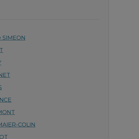
e SIMEON
T
Y
ENET
S
ANCE
EMONT
 MAIER-COLIN
LOT