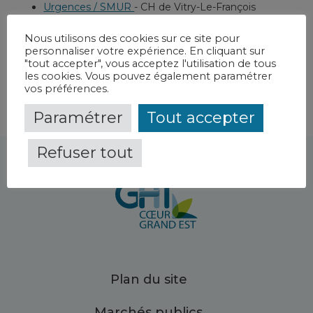
Urgences / SMUR
-
CH de Vitry-Le-François
Urgences / Unité d'hospitalisation de courte durée /
Nous utilisons des cookies sur ce site pour
SMUR
-
CH de Vitry-Le-François
personnaliser votre expérience. En cliquant sur
"tout accepter", vous acceptez l'utilisation de tous
les cookies. Vous pouvez également paramétrer
vos préférences.
Paramétrer
Tout accepter
Refuser tout
Plan du site
Marchés publics