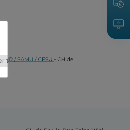
/ SMUR / SAMU / CESU
-
CH de
r tout