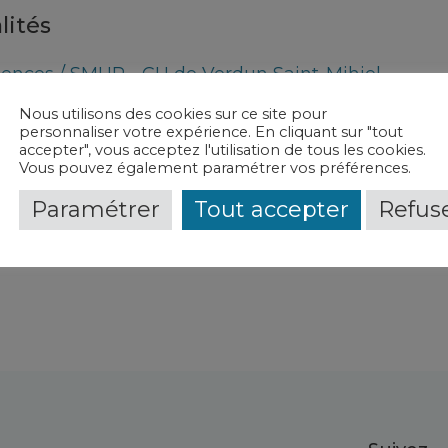
lités
ences / SMUR - CH de Verdun Saint-Mihiel
Nous utilisons des cookies sur ce site pour
e(s) et contact(s)
personnaliser votre expérience. En cliquant sur "tout
accepter", vous acceptez l'utilisation de tous les cookies.
Vous pouvez également paramétrer vos préférences.
gences
-
CH de Verdun Saint-Mihiel
ences / Unité d'hospitalisation de courte durée 
Paramétrer
Tout accepter
Refuse
dun Saint-Mihiel