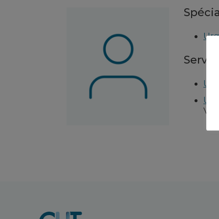
Spécia
Urg
Servic
Ur
Urg
Ver