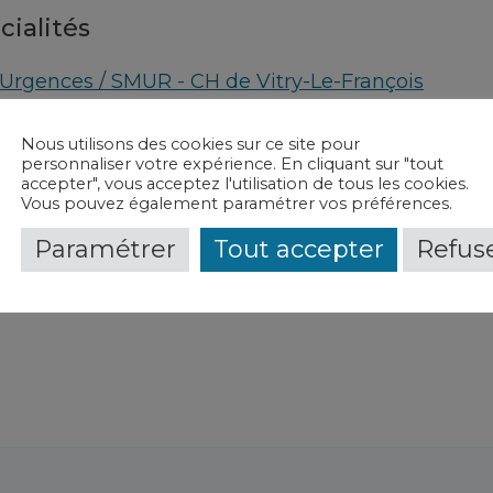
cialités
Urgences / SMUR - CH de Vitry-Le-François
vice(s) et contact(s)
Nous utilisons des cookies sur ce site pour
personnaliser votre expérience. En cliquant sur "tout
accepter", vous acceptez l'utilisation de tous les cookies.
Urgences / SMUR
-
CH de Vitry-Le-François
Vous pouvez également paramétrer vos préférences.
Urgences / Unité d'hospitalisation de courte dur
Paramétrer
Tout accepter
Refuse