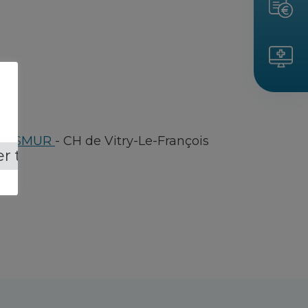
ée / SMUR
-
CH de Vitry-Le-François
r tout