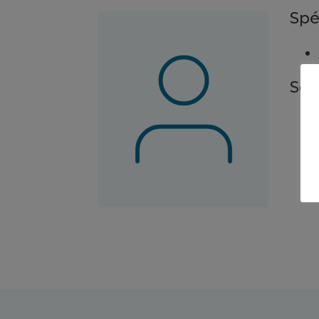
Spé
Ser