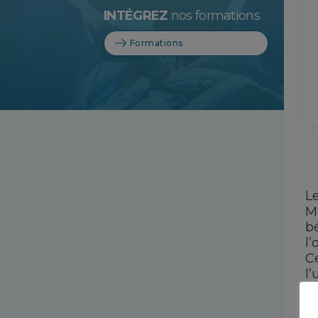
INTÉGREZ
nos formations
Formations
L
Mi
bé
l’
C
l’
s