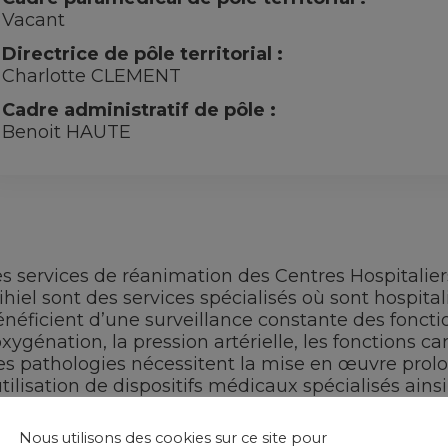
Vacant
Directrice de pôle territorial :
Charlotte CLEMENT
Cadre administratif de pôle :
Benoit HAUTE
es services de réanimation des Centres Hospitalier
hiel sont des services spécialisés où sont hospitalis
néficient d’une surveillance constante des foncti
oxygénation, la pression artérielle, les fonctions ca
es pathologies nécessitent la mise en œuvre prol
utilisation de dispositifs médicaux spécialisés ain
ur 24 d’un personnel médical et paramédical formé
Nous utilisons des cookies sur ce site pour