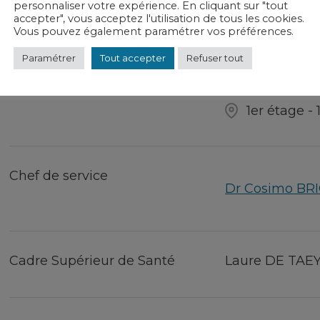
personnaliser votre expérience. En cliquant sur "tout
accepter", vous acceptez l'utilisation de tous les cookies.
Réanimation
Vous pouvez également paramétrer vos préférences.
Paramétrer
Tout accepter
Refuser tout
Hospitalisation
03 25 56 88
1er étage -
Chef de service
Dr Cosimo BR
Cadre Supérieur de Santé
Laure DE TAE