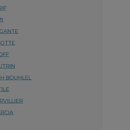
RIF
MI
IGANTE
RIOTTE
POFF
AUTRIN
KH BOUHLEL
TILE
RVILLIER
ARCIA