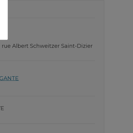
 51
 1 rue Albert Schweitzer Saint-Dizier
IGANTE
YE