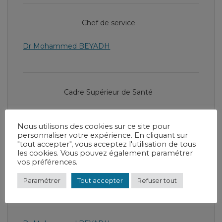
Chef de service
Dr Mohammed BEYADH
Cadre Supérieur de Santé
Floriane MARY
Nous utilisons des cookies sur ce site pour
Cadre de Santé
personnaliser votre expérience. En cliquant sur
"tout accepter", vous acceptez l'utilisation de tous
les cookies. Vous pouvez également paramétrer
Céline FRANCOIS
vos préférences.
Paramétrer
Tout accepter
Refuser tout
Médecins