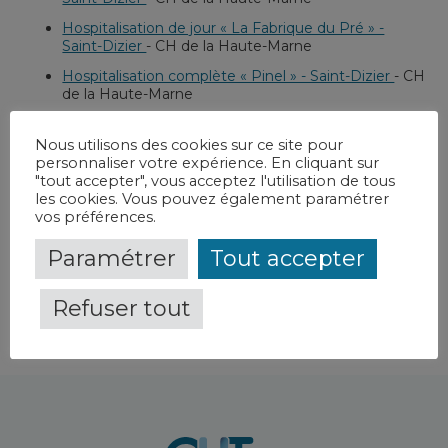
Hospitalisation de jour « La Fabrique du Pré » -
Saint-Dizier
-
CH de la Haute-Marne
Hospitalisation complète « Pinel » - Saint-Dizier
-
CH
de la Haute-Marne
Hospitalisation de jour « Pinel » - Saint-Dizier
-
CH
de la Haute-Marne
Nous utilisons des cookies sur ce site pour
personnaliser votre expérience. En cliquant sur
Hospitalisation complète « Les Iris » - Saint-Dizier
-
"tout accepter", vous acceptez l'utilisation de tous
CH de la Haute-Marne
les cookies. Vous pouvez également paramétrer
vos préférences.
Hospitalisation de jour « Les Iris » - Saint-Dizier
-
CH
de la Haute-Marne
Paramétrer
Tout accepter
Refuser tout