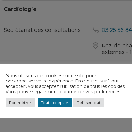
Cardiologie
Secrétariat des consultations
03 25 56 84
Rez-de-cha
externes - 
Nous utilisons des cookies sur ce site pour
Hospitalisation
03 25 56 85
personnaliser votre expérience. En cliquant sur "tout
accepter", vous acceptez l'utilisation de tous les cookies.
Vous pouvez également paramétrer vos préférences.
Paramétrer
Tout accepter
Refuser tout
2ème étage 
Schweitzer 