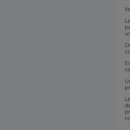
Il
Le
pa
u
De
c
E
c
U
p
L
de
p
co