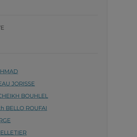
YE
AHMAD
NEAU JORISSE
CHEIKH BOUHLEL
h BELLO ROUFAI
ORGE
PELLETIER