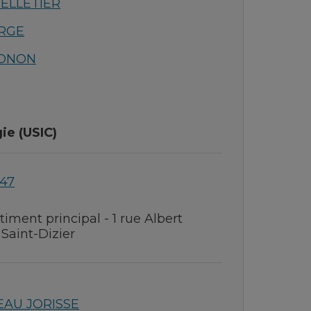
PELLETIER
ORGE
LONON
ie (USIC)
 47
timent principal - 1 rue Albert
Saint-Dizier
NEAU JORISSE