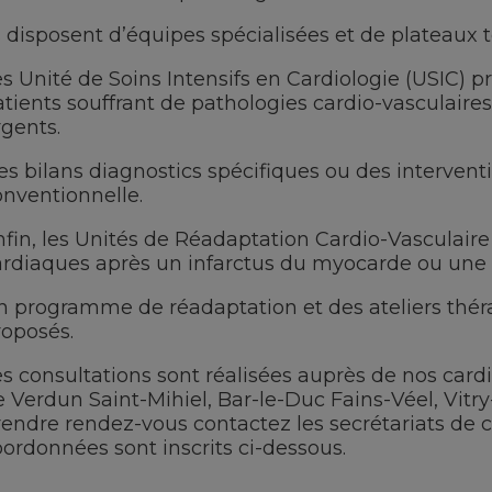
s disposent d’équipes spécialisées et de plateaux 
s Unité de Soins Intensifs en Cardiologie (USIC) p
tients souffrant de pathologies cardio-vasculaires
rgents.
s bilans diagnostics spécifiques ou des interventi
onventionnelle.
nfin, les Unités de Réadaptation Cardio-Vasculaire
ardiaques après un infarctus du myocarde ou une 
n programme de réadaptation et des ateliers thé
roposés.
es consultations sont réalisées auprès de nos card
 Verdun Saint-Mihiel, Bar-le-Duc Fains-Véel, Vitry-
rendre rendez-vous contactez les secrétariats de c
ordonnées sont inscrits ci-dessous.