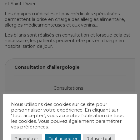
et Saint-Dizier.
Les équipes médicales et paramédicales spécialisées
permettent la prise en charge des allergies alimentaire,
allergies médicamenteuses et aux venins…
Les bilans sont réalisés en consultation et lorsque cela est
nécessaire, les patients peuvent être pris en charge en
hospitalisation de jour.
Consultation d’allergologie
Consultations
03 25 56 84 36
Nous utilisons des cookies sur ce site pour
personnaliser votre expérience. En cliquant sur
RDC - rue des consultations externes -
"tout accepter", vous acceptez l'utilisation de tous
espace médecine - 1 rue Albert
les cookies. Vous pouvez également paramétrer
Schweitzer Saint-Dizier
vos préférences.
Paramétrer
Tout accepter
Refuser tout