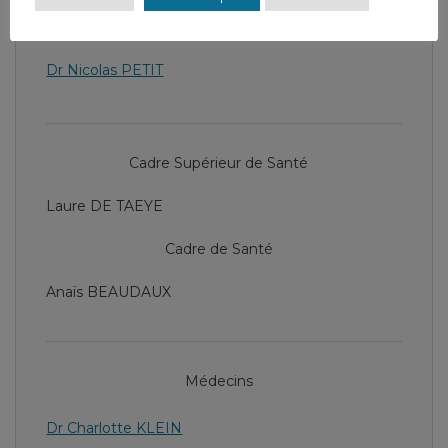
Chef de service
Dr Nicolas PETIT
Cadre Supérieur de Santé
Laure DE TAEYE
Cadre de Santé
Anaïs BEAUDAUX
Médecins
Dr Charlotte KLEIN