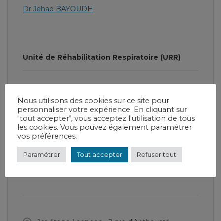
Dr Jehad BAYOUDH
Unité de Réhabilitation Respiratoire (URR)
Consultations
Nous utilisons des cookies sur ce site pour
03 29 83 85 50
personnaliser votre expérience. En cliquant sur
"tout accepter", vous acceptez l'utilisation de tous
les cookies. Vous pouvez également paramétrer
vos préférences.
Paramétrer
Tout accepter
Refuser tout
03 29 83 83 50