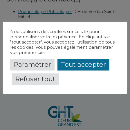
Pneumologie Phtisiologie
-
CH de Verdun Saint-
Mihiel
Examen fonctionnel respiratoire
-
CH de Bar-le-Duc
Fains-Véel
Nous utilisons des cookies sur ce site pour
personnaliser votre expérience. En cliquant sur
Fibroscopie
-
CH de Verdun Saint-Mihiel
"tout accepter", vous acceptez l'utilisation de tous
les cookies. Vous pouvez également paramétrer
Capacité respiratoire
-
CH de Verdun Saint-Mihiel
vos préférences.
Paramétrer
Tout accepter
Refuser tout