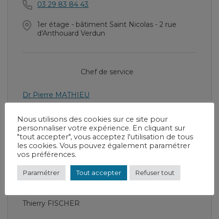
03 29 83 84 43
1er étage - bâtiment Saint Nicolas - 2 rue
d'Anthouard Verdun
Chef de service
Dr Pierre MATHIEU
Nous utilisons des cookies sur ce site pour
personnaliser votre expérience. En cliquant sur
"tout accepter", vous acceptez l'utilisation de tous
Cadre Supérieur de Santé
les cookies. Vous pouvez également paramétrer
vos préférences.
Laurence QUINTIN
Paramétrer
Tout accepter
Refuser tout
Cadre de Santé
Thierry FISCHER