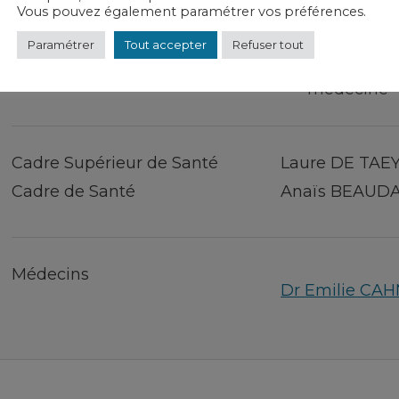
Vous pouvez également paramétrer vos préférences.
Consultations
03 25 56 84
Paramétrer
Tout accepter
Refuser tout
RDC - rue d
médecine- 1
Cadre Supérieur de Santé
Laure DE TAE
Cadre de Santé
Anaïs BEAUD
Médecins
Dr Emilie CAH