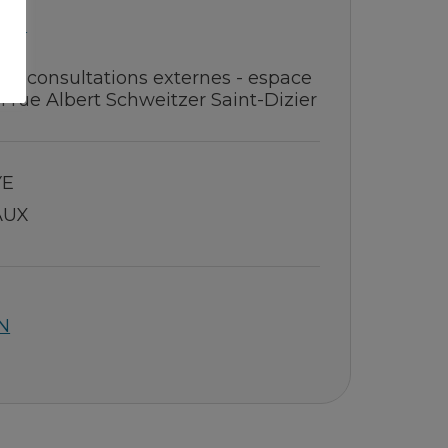
 36
es consultations externes - espace
 rue Albert Schweitzer Saint-Dizier
YE
AUX
N