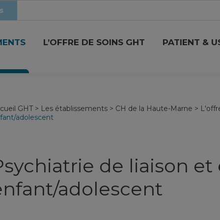
s
MENTS
L’OFFRE DE SOINS GHT
PATIENT & 
cueil GHT
>
Les établissements
>
CH de la Haute-Marne
>
L'offr
fant/adolescent
Psychiatrie de liaison e
enfant/adolescent