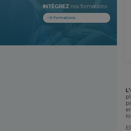
INTÉGREZ
nos formations
Formations
L
pl
ps
e
l
E