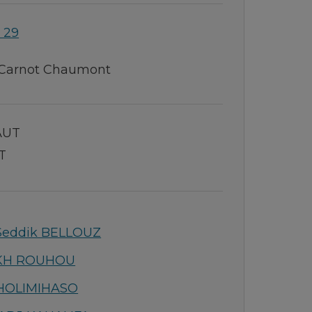
 29
 Carnot Chaumont
AUT
T
Seddik BELLOUZ
IKH ROUHOU
AHOLIMIHASO