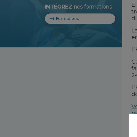
El
INTÉGREZ
nos formations
tr
di
Formations
L
en
L
C
fa
24
L
do
Vo
pa