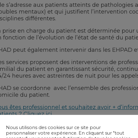
le s’adresse aux patients atteints de pathologies 
oubles mentaux) et qui justifient l’intervention 
sciplines différentes.
a prise en charge du patient est déterminée pour 
 fonction de l’évolution de l’état de santé du patie
’HAD peut également intervenir dans les EHPAD et
es services proposent des interventions de profes
milial du patient en garantissant sécurité, continui
/24 heures avec astreintes de nuit pour les appel
’HAD se coordonne avec l’ensemble des profession
micile du patient.
us êtes professionnel et souhaitez avoir + d’inform
tients ? Cliquez ici.
Nous utilisons des cookies sur ce site pour
personnaliser votre expérience. En cliquant sur "tout
Hospitalisation à domicile (HAD)