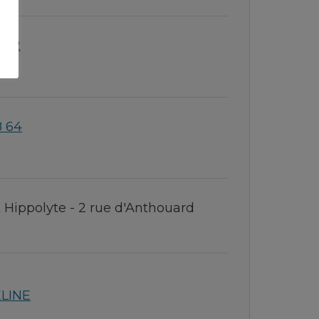
8 82
8 64
 Hippolyte - 2 rue d'Anthouard
ELINE