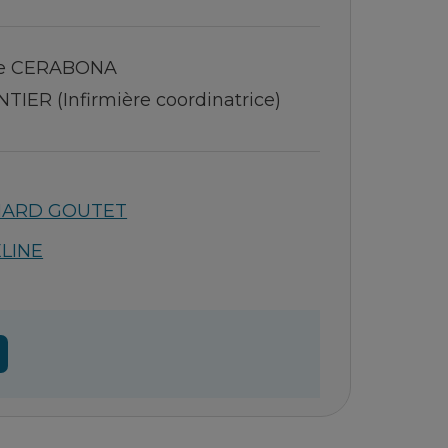
ine CERABONA
IER (Infirmière coordinatrice)
ONARD GOUTET
ELINE