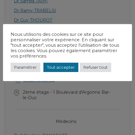
Dr Samira TAIHI
Dr Ramy TRABELSI
Dr Guy THOUROT
Nous utilisons des cookies sur ce site pour
personnaliser votre expérience. En cliquant sur
"tout accepter", vous acceptez l'utilisation de tous
Pose de holter portatif ou implantable
les cookies. Vous pouvez également paramétrer
vos préférences.
Paramétrer
Tout accepter
Refuser tout
Consultations
03 29 45 88 02
2ème étage - 1 Boulevard d'Argonne Bar-
le-Duc
Médecins