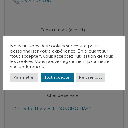
03 25 56 83 08
Consultations (accueil)
03 25 55 66 73
Nous utilisons des cookies sur ce site pour
personnaliser votre expérience. En cliquant sur
"tout accepter", vous acceptez l'utilisation de tous
les cookies. Vous pouvez également paramétrer
vos préférences.
31 rue Charles de Gaulle Wassy
Paramétrer
Tout accepter
Refuser tout
Chef de service
Dr Linette Hortens TEDONGMO TIAYO