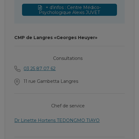
+ d’infos : Centre Médico-
Psychologique Alexis JUVET
CMP de Langres «Georges Heuyer»
Consultations
03 25 87 07 62
11 rue Gambetta Langres
Chef de service
Dr Linette Hortens TEDONGMO TIAYO