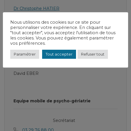
Dr Christophe HATIER
Nous utilisons des cookies sur ce site pour
personnaliser votre expérience. En cliquant sur
"tout accepter", vous acceptez l'utilisation de tous
Cadre Supérieur de Santé
les cookies. Vous pouvez également paramétrer
vos préférences.
Cyril SIKORA
Paramétrer
Tout accepter
Refuser tout
Cadre de Santé
David EBER
Equipe mobile de psycho-gériatrie
Secrétariat
03 29 76 88 00