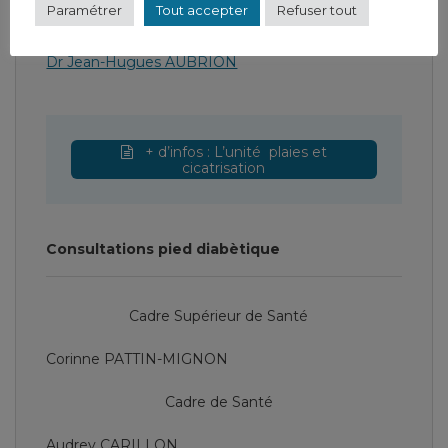
Paramétrer
Tout accepter
Refuser tout
Dr Fu-Sen ZHANG
Dr Jean-Hugues AUBRION
+ d’infos : L’unité plaies et
cicatrisation
Consultations pied diabètique
Cadre Supérieur de Santé
Corinne PATTIN-MIGNON
Cadre de Santé
Audrey CARILLON