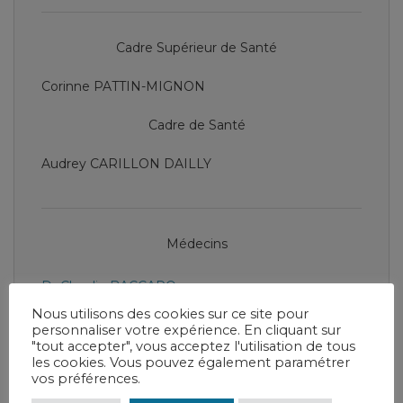
Cadre Supérieur de Santé
Corinne PATTIN-MIGNON
Cadre de Santé
Audrey CARILLON DAILLY
Médecins
Dr Claudio BACCARO
Nous utilisons des cookies sur ce site pour
Dr Philippe JAN
personnaliser votre expérience. En cliquant sur
Dr Alexandre SCHWANKE
"tout accepter", vous acceptez l'utilisation de tous
les cookies. Vous pouvez également paramétrer
Dr André ROUYER
vos préférences.
Dr Arthur TOLILA