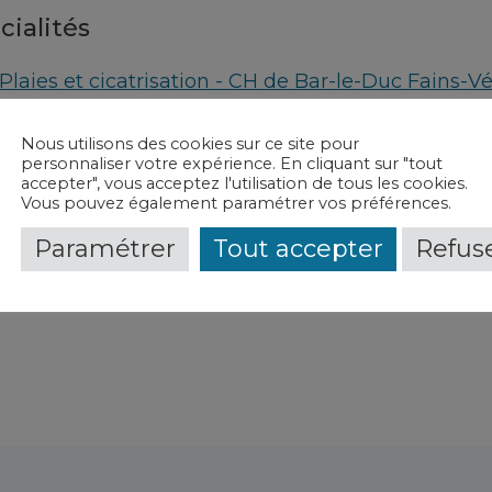
cialités
Plaies et cicatrisation - CH de Bar-le-Duc Fains-Vé
vice(s) et contact(s)
Nous utilisons des cookies sur ce site pour
personnaliser votre expérience. En cliquant sur "tout
accepter", vous acceptez l'utilisation de tous les cookies.
L'unité plaies et cicatrisation
-
CH de Bar-le-Duc F
Vous pouvez également paramétrer vos préférences.
Paramétrer
Tout accepter
Refuse