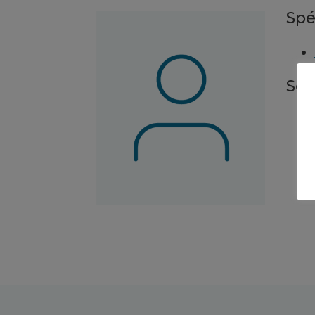
Spé
Ser