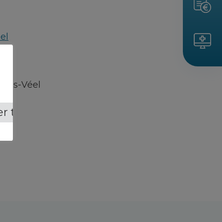
el
ains-Véel
r tout