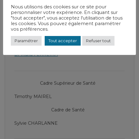
Nous utilisons des cookies sur ce site pour
2ème étage - Bâtiment principal 26 Rue
personnaliser votre expérience. En cliquant sur
Audiffred, La Porte-du-Der
"tout accepter", vous acceptez l'utilisation de tous
les cookies. Vous pouvez également paramétrer
vos préférences.
Chef de service
Paramétrer
Tout accepter
Refuser tout
Dr Maria FERREIRA
Cadre Supérieur de Santé
Timothy MAIREL
Cadre de Santé
Sylvie CHARLANNE