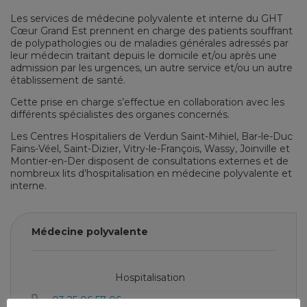
Les services de médecine polyvalente et interne du GHT
Cœur Grand Est prennent en charge des patients souffrant
de polypathologies ou de maladies générales adressés par
leur médecin traitant depuis le domicile et/ou après une
admission par les urgences, un autre service et/ou un autre
établissement de santé.
Cette prise en charge s’effectue en collaboration avec les
différents spécialistes des organes concernés.
Les Centres Hospitaliers de Verdun Saint-Mihiel, Bar-le-Duc
Fains-Véel, Saint-Dizier, Vitry-le-François, Wassy, Joinville et
Montier-en-Der disposent de consultations externes et de
nombreux lits d’hospitalisation en médecine polyvalente et
interne.
Médecine polyvalente
Hospitalisation
03 25 06 57 06