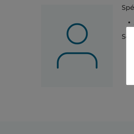
Spé
Ser