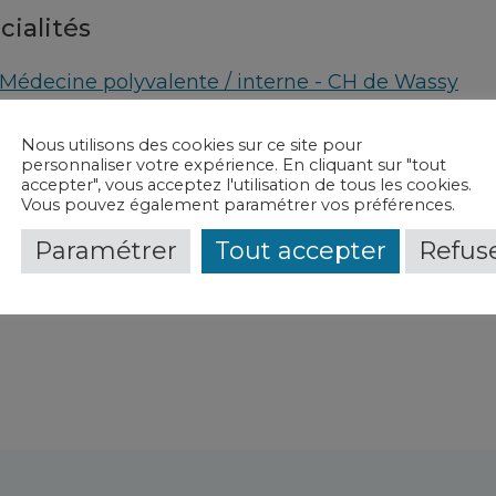
cialités
Médecine polyvalente / interne - CH de Wassy
vice(s) et contact(s)
Nous utilisons des cookies sur ce site pour
personnaliser votre expérience. En cliquant sur "tout
accepter", vous acceptez l'utilisation de tous les cookies.
Médecine polyvalente
-
CH de Wassy
Vous pouvez également paramétrer vos préférences.
Paramétrer
Tout accepter
Refuse