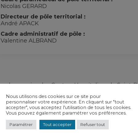
Nicolas GERARD
Directeur de pôle territorial :
André APACK
Cadre administratif de pôle :
Valentine ALBRAND
es pharmacies des Centres Hospitaliers de Saint-Di
ains-Véel et Vitry-le-François dispensent aux pat
Nous utilisons des cookies sur ce site pour
servés aux hôpitaux et non disponibles dans les ph
personnaliser votre expérience. En cliquant sur "tout
cueillent les patients pour la rétrocession dans u
accepter", vous acceptez l'utilisation de tous les cookies.
tale confidentialité.
Vous pouvez également paramétrer vos préférences.
Paramétrer
Tout accepter
Refuser tout
Rétrocession de médicaments