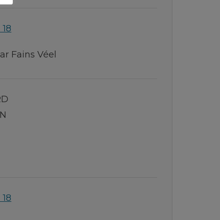
 18
ar Fains Véel
RD
ON
 18