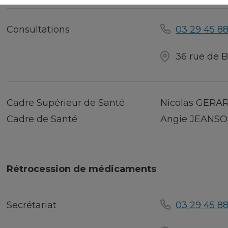
Consultations
03 29 45 88
36 rue de B
Cadre Supérieur de Santé
Nicolas GERA
Cadre de Santé
Angie JEANS
Rétrocession de médicaments
Secrétariat
03 29 45 88