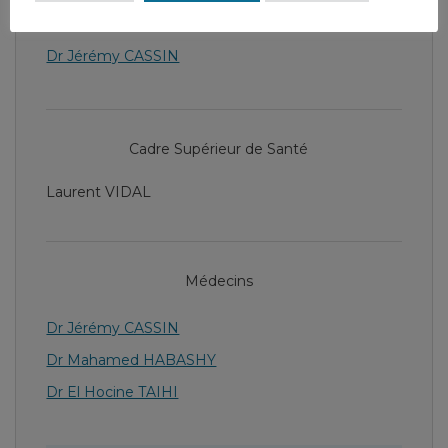
Chef de service
Dr Jérémy CASSIN
Cadre Supérieur de Santé
Laurent VIDAL
Médecins
Dr Jérémy CASSIN
Dr Mahamed HABASHY
Dr El Hocine TAIHI