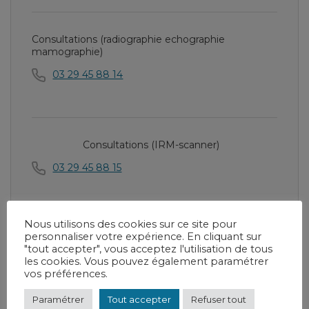
Consultations (radiographie echographie
mamographie)
03 29 45 88 14
Consultations (IRM-scanner)
03 29 45 88 15
Nous utilisons des cookies sur ce site pour
personnaliser votre expérience. En cliquant sur
RDC - bâtiment principal - 1 boulevard
"tout accepter", vous acceptez l'utilisation de tous
d'Argonne Bar-le-Duc
les cookies. Vous pouvez également paramétrer
vos préférences.
Paramétrer
Tout accepter
Refuser tout