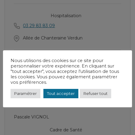
Hospitalisation
03 29 83 83 09
Allée de Chanteraine Verdun
Nous utilisons des cookies sur ce site pour
Chef de service
personnaliser votre expérience. En cliquant sur
"tout accepter", vous acceptez l'utilisation de tous
Dr Andriniaina RATSIMBALISON
les cookies. Vous pouvez également paramétrer
vos préférences.
Paramétrer
Tout accepter
Refuser tout
Cadre Supérieur de Santé
Pascale VIGNOL
Cadre de Santé