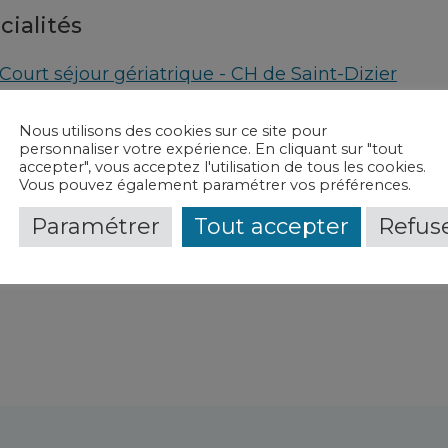
cialités
Court séjour gériatrique - CH de Saint-Dizier
Oncogériatrie - CH de Saint-Dizier
Nous utilisons des cookies sur ce site pour
personnaliser votre expérience. En cliquant sur "tout
vice(s) et contact(s)
accepter", vous acceptez l'utilisation de tous les cookies.
Vous pouvez également paramétrer vos préférences.
Court séjour gériatrique
-
CH de Saint-Dizier
Paramétrer
Tout accepter
Refuse
Oncogériatrie
-
CH de Saint-Dizier