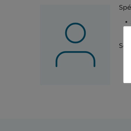
Spé
Ser