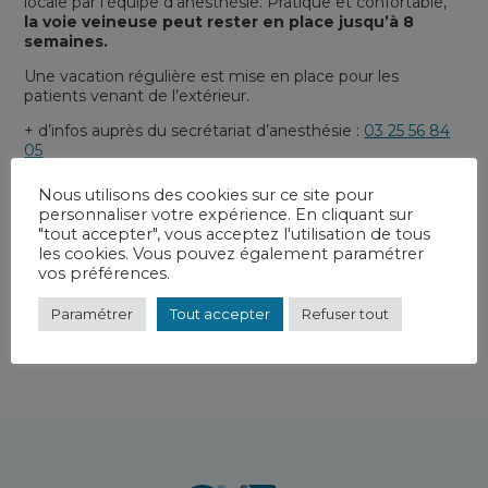
locale par l’équipe d’anesthésie. Pratique et confortable,
la voie veineuse peut rester en place jusqu’à 8
semaines.
Une vacation régulière est mise en place pour les
patients venant de l’extérieur.
+ d’infos auprès du secrétariat d’anesthésie :
03 25 56 84
05
Nous utilisons des cookies sur ce site pour
personnaliser votre expérience. En cliquant sur
"tout accepter", vous acceptez l'utilisation de tous
les cookies. Vous pouvez également paramétrer
vos préférences.
Toutes les actualités
Paramétrer
Tout accepter
Refuser tout