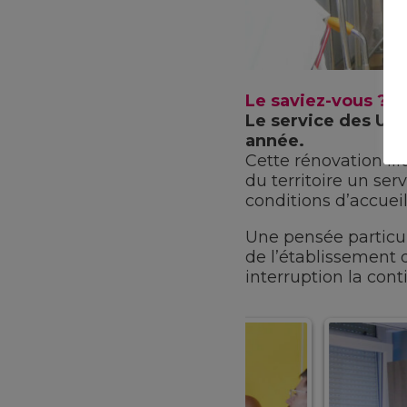
Le saviez-vous ?
Le service des Urg
année.
Cette rénovation ill
du territoire un se
conditions d’accueil
Une pensée particul
de l’établissement 
interruption la cont