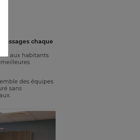
00 passages chaque
frir aux habitants
 meilleures
nsemble des équipes
uré sans
aux.