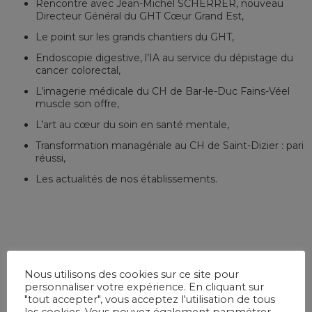
Rencontre avec Jean-Michel SCHERRER, nouveau
Directeur Général du GHT Cœur Grand Est,
Le point sur les grands chantiers du GHT,
Endoscopie digestive, l’IA au service du dépistage du
cancer colorectal,
L’imagerie médicale du CH de Bar-le-Duc Fains-Véel
muscle son offre,
L’art au cœur du soin en santé mentale,
Transformation managériale au CH de Saint-Dizier : pari
réussi,
Les actualités de nos établissements.
Nous utilisons des cookies sur ce site pour
personnaliser votre expérience. En cliquant sur
"tout accepter", vous acceptez l'utilisation de tous