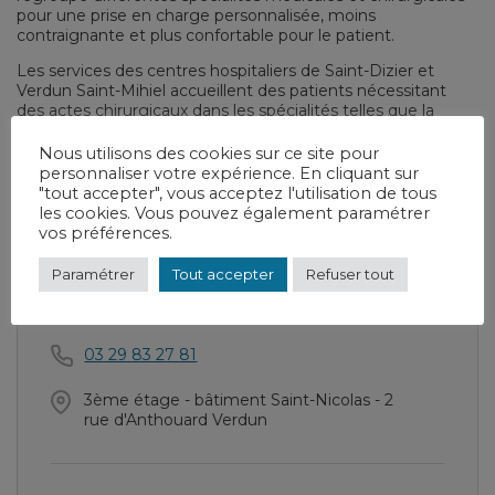
pour une prise en charge personnalisée, moins
contraignante et plus confortable pour le patient.
Les services des centres hospitaliers de Saint-Dizier et
Verdun Saint-Mihiel accueillent des patients nécessitant
des actes chirurgicaux dans les spécialités telles que la
chirurgie viscérale, digestive et urologique, la chirurgie
orthopédique et traumatologique, la chirurgie ORL et
Nous utilisons des cookies sur ce site pour
ophtalmologique, la chirurgie gynécologique…
personnaliser votre expérience. En cliquant sur
"tout accepter", vous acceptez l'utilisation de tous
les cookies. Vous pouvez également paramétrer
vos préférences.
Chirurgie ambulatoire
Paramétrer
Tout accepter
Refuser tout
Secrétariat
03 29 83 27 81
3ème étage - bâtiment Saint-Nicolas - 2
rue d'Anthouard Verdun