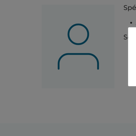
Spé
Ser