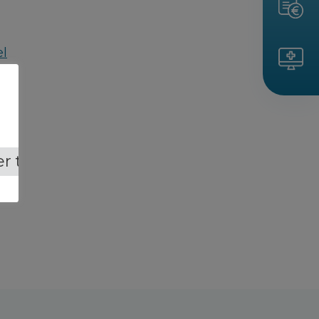
el
r tout