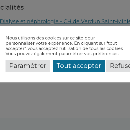
cialités
Dialyse et néphrologie - CH de Verdun Saint-Mihi
vice(s) et contact(s)
Nous utilisons des cookies sur ce site pour
personnaliser votre expérience. En cliquant sur "tout
accepter", vous acceptez l'utilisation de tous les cookies.
Néphrologie
-
CH de Verdun Saint-Mihiel
Vous pouvez également paramétrer vos préférences.
Paramétrer
Tout accepter
Refuse