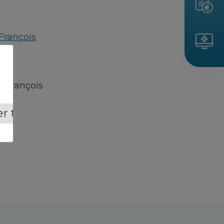
François
e-François
r tout