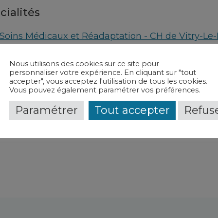
cialités
Soins Médicaux et Réadaptation - CH de Vitry-Le-
vice(s) et contact(s)
Nous utilisons des cookies sur ce site pour
personnaliser votre expérience. En cliquant sur "tout
accepter", vous acceptez l'utilisation de tous les cookies.
Soins de réadaptation polyvalents
-
CH de Vitry-L
Vous pouvez également paramétrer vos préférences.
Paramétrer
Tout accepter
Refuse