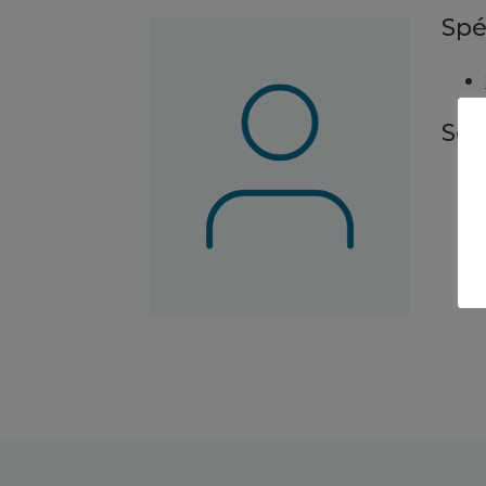
Spé
Ser