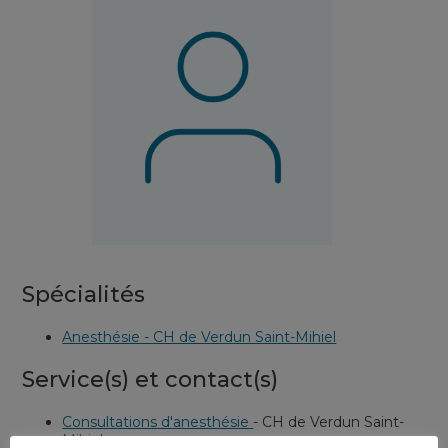
Spécialités
Anesthésie - CH de Verdun Saint-Mihiel
Service(s) et contact(s)
Consultations d'anesthésie
-
CH de Verdun Saint-
Mihiel