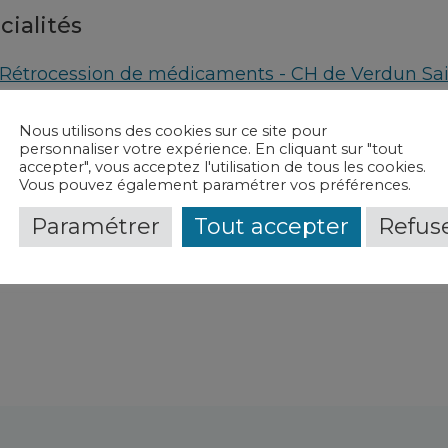
cialités
Rétrocession de médicaments - CH de Verdun Sai
Pharmacie à usage intérieur - CH de Verdun Saint
Nous utilisons des cookies sur ce site pour
personnaliser votre expérience. En cliquant sur "tout
vice(s) et contact(s)
accepter", vous acceptez l'utilisation de tous les cookies.
Vous pouvez également paramétrer vos préférences.
Rétrocession de médicaments
-
CH de Verdun Sai
Paramétrer
Tout accepter
Refuse
Pharmacie à usage intérieur
-
CH de Verdun Saint