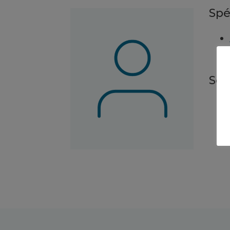
Spé
Ser