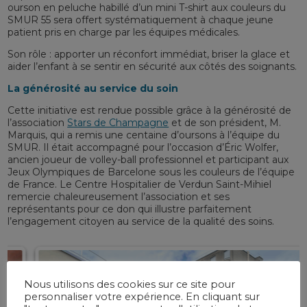
ourson en peluche habillé d’un mini T-shirt aux couleurs du
SMUR 55 sera offert systématiquement à chaque jeune
patient pris en charge par les équipes médicales.
Son rôle : apporter un réconfort immédiat, briser la glace et
aider l’enfant à se sentir en sécurité aux côtés des soignants.
La générosité au service du soin
Cette initiative est rendue possible grâce à la générosité de
l’association
Stars de Champagne
et de son président, M.
Marquis, qui a remis une centaine d’oursons à l’équipe du
SMUR. Il était accompagné pour l’occasion d’Éric Wolfer,
ancien joueur de volley-ball professionnel et participant aux
Jeux Olympiques de Barcelone sous les couleurs de l’équipe
de France. Le Centre Hospitalier de Verdun Saint-Mihiel
remercie chaleureusement l’association et ses
représentants pour ce don qui illustre parfaitement
l’engagement citoyen au service de la qualité des soins.
Nous utilisons des cookies sur ce site pour
personnaliser votre expérience. En cliquant sur