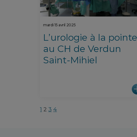
mardi 15 avril 2025
L’urologie à la point
au CH de Verdun
Saint-Mihiel
1
2
3
4