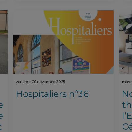
vendredi 28 novembre 2025
mardi
Hospitaliers n°36
No
e
th
e
l’
t
C