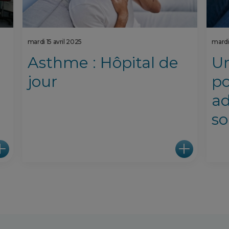
mardi 15 avril 2025
mardi 
e
Asthme : Hôpital de
Un
jour
po
ad
so