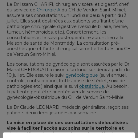
Le Dr Issam CHARIFI, chirurgien viscéral et digestif, chef
du service de
Chirurgie A
du CH de Verdun Saint-Mihiel,
assurera ses consultations un lundi sur deux à partir du 3
juillet. Elles sont destinées aux patients souffrant d’une
pathologie chirurgicale digestive (vésicule biliaire, hernie,
tumeur, hémorroïdes, etc.). Concrètement, les
consultations et le suivi post-opératoire auront lieu à la
Maison de santé de Montmédy. La consultation pré-
anesthésique et l’acte chirurgical seront effectués aux CH
de Verdun Saint-Mihiel.
Les consultations de gynécologie sont assurées par le Dr
Manal CHEROUATI à raison d’un lundi sur deux à partir du
10 juillet. Elle assure le suivi
gynécologique
(suivi annuel,
contrôle, contraception, frottis, pose de stérilet, suivi de
pathologies etc.) ainsi que le suivi
obstétrique
. Au besoin,
la patiente peut être orientée vers le service de
gynécologie-obstétrique du CH de Verdun Saint-Mihiel.
Le Dr Claude LEONARD, médecin généraliste, reçoit ses
patients deux demi-journées par semaine.
La mise en place de ces consultations délocalisées
vise à faciliter l’accès aux soins sur le territoire et
ainsi améliorer la prise en charge des patients en