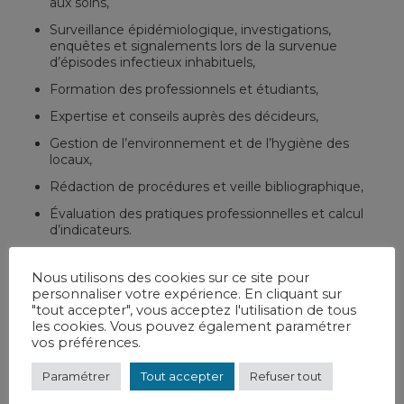
aux soins,
Surveillance épidémiologique, investigations,
enquêtes et signalements lors de la survenue
d’épisodes infectieux inhabituels,
Formation des professionnels et étudiants,
Expertise et conseils auprès des décideurs,
Gestion de l’environnement et de l’hygiène des
locaux,
Rédaction de procédures et veille bibliographique,
Évaluation des pratiques professionnelles et calcul
d’indicateurs.
Nous utilisons des cookies sur ce site pour
personnaliser votre expérience. En cliquant sur
Equipe opérationnelle d’hygiène
"tout accepter", vous acceptez l'utilisation de tous
les cookies. Vous pouvez également paramétrer
vos préférences.
Bureau Infirmier en risque infectieux
Paramétrer
Tout accepter
Refuser tout
06 82 61 88 87