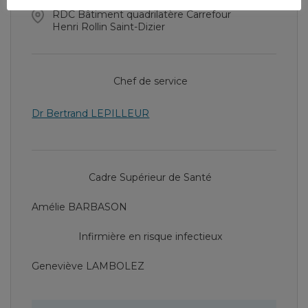
RDC Bâtiment quadrilatère Carrefour
Henri Rollin Saint-Dizier
Chef de service
Dr Bertrand LEPILLEUR
Cadre Supérieur de Santé
Amélie BARBASON
Infirmière en risque infectieux
Geneviève LAMBOLEZ