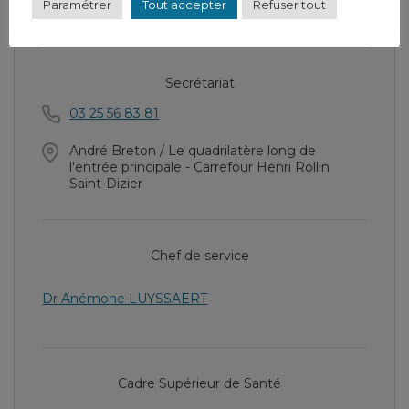
Paramétrer
Tout accepter
Refuser tout
Soins de réadaptation addictologie
Secrétariat
03 25 56 83 81
André Breton / Le quadrilatère long de
l'entrée principale - Carrefour Henri Rollin
Saint-Dizier
Chef de service
Dr Anémone LUYSSAERT
Cadre Supérieur de Santé