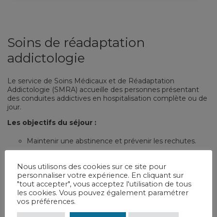
Soins de réadaptation
addictologie
Le service de Soins Médicaux et de Réadaptation
Addictologie (SMRA) accueille des personnes présentant
des conduites addictives en hospitalisation complète ou de
jour.
Les objectifs du séjour :
Maintenir une abstinence et prévenir les rechutes.
Consolider les acquis thérapeutiques.
Nous utilisons des cookies sur ce site pour
Accompagner la réinsertion socio-professionnelle.
personnaliser votre expérience. En cliquant sur
"tout accepter", vous acceptez l'utilisation de tous
Améliorer les capacités physiques et assurer un suivi
les cookies. Vous pouvez également paramétrer
diététique.
vos préférences.