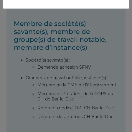
Membre de société(s)
savante(s), membre de
groupe(s) de travail notable,
membre d’instance(s)
Société(s) savante(s) :
Demande adhésion SFNV
Groupe(s) de travail notable, instance(s) :
Membre de la CME de l’établissement
Membre et Président de la COPS du
CH de Bar-le-Duc
Référent médical DPI CH Bar-le-Duc
Référent des internes CH Bar-le-Duc