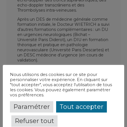
echo-doppler transcrâniens et des
Thrombolyses intra-veineuses.
Après un DES de médecine générale comme
formation initiale, le Docteur WIETRICH a suivi
d’autres formations complémentaires : un DU
en urgences neurologiques (Bichat –
Université Paris Diderot), un DIU en formation
théorique et pratique en pathologie
neurovasculaire (Université Paris Descartes) et
un DESC médecine d’urgence (en cours de
validation).
Nous utilisons des cookies sur ce site pour
personnaliser votre expérience. En cliquant sur
"tout accepter", vous acceptez l'utilisation de tous
les cookies. Vous pouvez également paramétrer
vos préférences.
Paramétrer
Tout accepter
Refuser tout