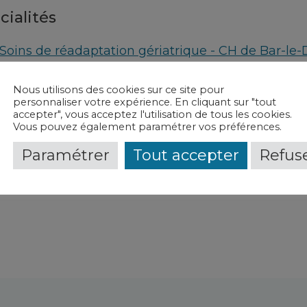
cialités
Soins de réadaptation gériatrique - CH de Bar-le-
Oncogériatrie - CH de Bar-le-Duc Fains-Véel
Nous utilisons des cookies sur ce site pour
personnaliser votre expérience. En cliquant sur "tout
vice(s) et contact(s)
accepter", vous acceptez l'utilisation de tous les cookies.
Vous pouvez également paramétrer vos préférences.
Soins de réadaptation gériatrique
-
CH de Bar-le-
Paramétrer
Tout accepter
Refuse
Oncogériatrie
-
CH de Bar-le-Duc Fains-Véel