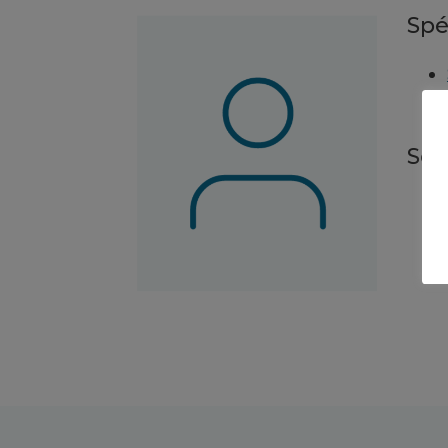
Spé
Ser