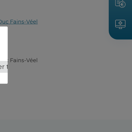
Duc Fains-Véel
Duc Fains-Véel
r tout