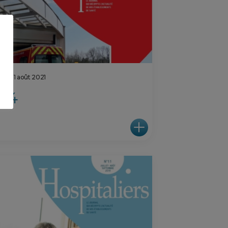
edi 11 août 2021
°14