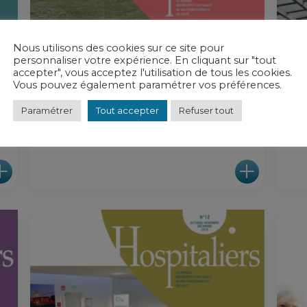
Nous utilisons des cookies sur ce site pour
personnaliser votre expérience. En cliquant sur "tout
accepter", vous acceptez l'utilisation de tous les cookies.
Vous pouvez également paramétrer vos préférences.
mercredi 11 août 2021
mercr
Paramétrer
Tout accepter
Refuser tout
N°15
N