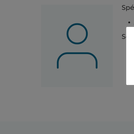
Spé
Ser