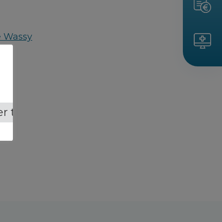
e Wassy
r tout