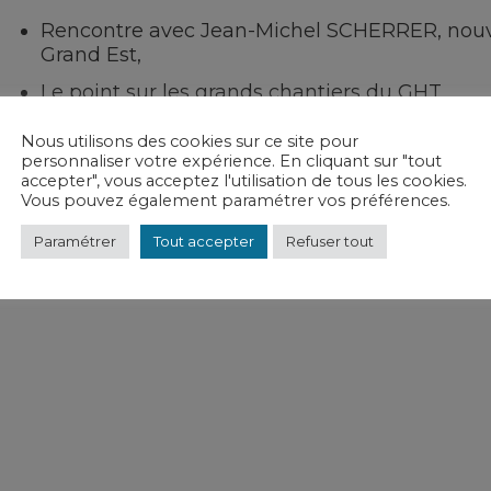
Rencontre avec Jean-Michel SCHERRER, nou
Grand Est,
Le point sur les grands chantiers du GHT,
Endoscopie digestive, l’IA au service du dépis
Nous utilisons des cookies sur ce site pour
personnaliser votre expérience. En cliquant sur "tout
L’imagerie médicale du CH de Bar-le-Duc Fain
accepter", vous acceptez l'utilisation de tous les cookies.
Vous pouvez également paramétrer vos préférences.
L’art au cœur du soin en santé mentale,
Transformation managériale au CH de Saint-Diz
Paramétrer
Tout accepter
Refuser tout
Les actualités de nos établissements.